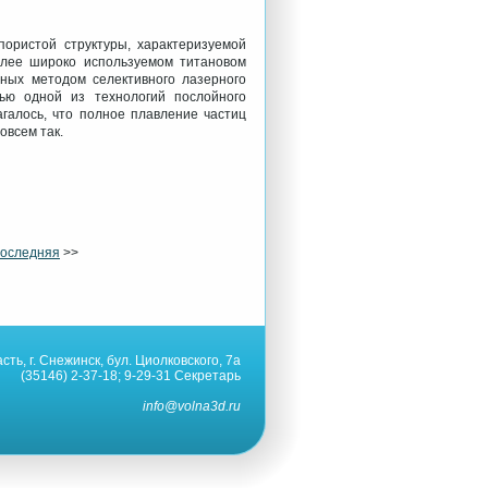
пористой структуры, характеризуемой
лее широко используемом титановом
нных методом селективного лазерного
ью одной из технологий послойного
галось, что полное плавление частиц
овсем так.
оследняя
>>
ть, г. Снежинск, бул. Циолковского, 7а
(35146) 2-37-18; 9-29-31 Секретарь
info@volna3d.ru