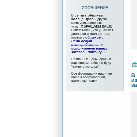
СООБЩЕНИЕ
В связи с обилием
коллцентров
и других
коммуникационных
услуг
ОБРАЩАЕМ ВАШЕ
ВНИМАНИЕ,
что у нас нет
диллеров и коллцентров,
поэтому
общение с
Вами ведут
непосредственно
исполнители ваших
заказов - инженеры.
Названные цены, сроки и
параметры работ не будут
"взяты с потолка".
Все фотографии наши, на
В
нашем оборудовании,
и
сделанные нами.
з