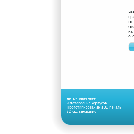
Ре
пр
сп
сп
на
обе
Литьё пластмасс
Изготовление корпусов
Прототипирование и 3D печать
3D сканирование