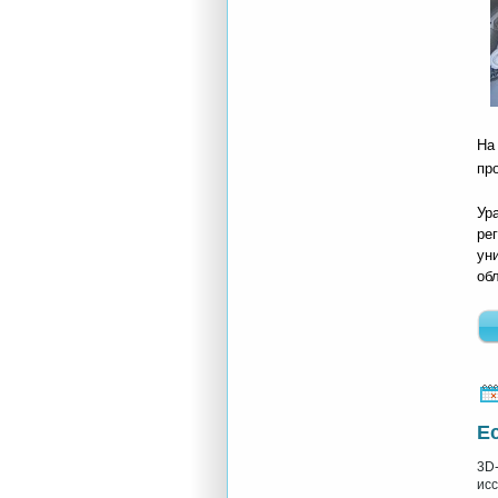
На
пр
Ур
ре
ун
об
Е
3D
ис