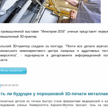
 промышленной выставке "Иннопром-2016" ученые представят перву
омышленный 3D-принтер.
альский 3D-принтер создали за полгода. "Почти все детали агрега
гионального инжинирингового центра лазерных и аддитивных тех
иверситета", - подчеркнули в департаменте информационной по
ласти.
Читать полностью
26.05.16 09:53
сть ли будущее у порошковой 3D-печати металла
-печатные детали из титана быстро стали фаворитами медицинской и аэр
следование ученых Университета Карнеги-Меллон бросает тень на пр