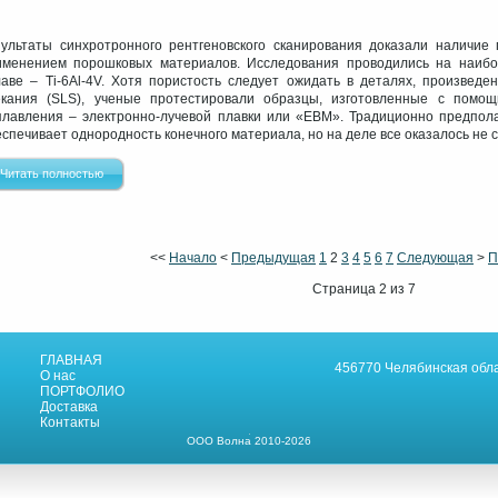
зультаты синхротронного рентгеновского сканирования доказали наличие 
именением порошковых материалов. Исследования проводились на наибо
лаве – Ti-6Al-4V. Хотя пористость следует ожидать в деталях, произведе
екания (SLS), ученые протестировали образцы, изготовленные с помощ
плавления – электронно-лучевой плавки или «EBM». Традиционно предпола
спечивает однородность конечного материала, но на деле все оказалось не с
Читать полностью
<<
Начало
<
Предыдущая
1
2
3
4
5
6
7
Следующая
>
П
Страница 2 из 7
ГЛАВНАЯ
456770 Челябинская облас
О нас
ПОРТФОЛИО
Доставка
Контакты
ООО Волна 2010-2026