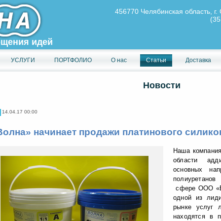
456770 Челябинская область, г. 
(35
ощения идей
УСЛУГИ
ПОРТФОЛИО
О нас
Статьи
Доставка
Новости
14.04.17 00:00
Волна» начинает продажи платинового силико
Наша компания
области адд
основных нап
полиуретанов
сфере ООО «В
одной из лид
рынке услуг 
находятся в 