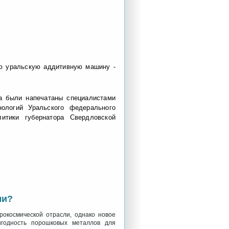
ю уральскую аддитивную машину -
та были напечатаны специалистами
нологий Уральского федерального
литики губернатора Свердловской
ми?
окосмической отрасли, однако новое
игодность порошковых металлов для