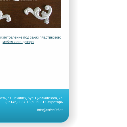
изготовление под заказ пластикового
мебельного декора
ть, г. Снежинск, бул. Циолковского, 7а
(35146) 2-37-18; 9-29-31 Секретарь
info@volna3d.ru