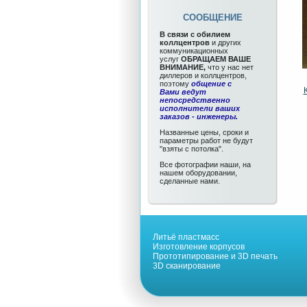
СООБЩЕНИЕ
В связи с обилием
коллцентров
и других
коммуникационных
услуг
ОБРАЩАЕМ ВАШЕ
ВНИМАНИЕ,
что у нас нет
диллеров и коллцентров,
поэтому
общение с
Вами ведут
непосредственно
исполнители ваших
заказов - инженеры.
Названные цены, сроки и
параметры работ не будут
"взяты с потолка".
Все фотографии наши, на
нашем оборудовании,
сделанные нами.
Литьё пластмасс
Изготовление корпусов
Прототипирование и 3D печать
3D сканирование