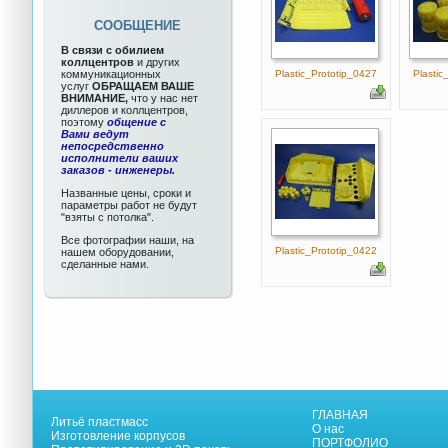
СООБЩЕНИЕ
В связи с обилием
коллцентров
и других
коммуникационных
Plastic_Prototip_0427
Plastic
услуг
ОБРАЩАЕМ ВАШЕ
ВНИМАНИЕ,
что у нас нет
диллеров и коллцентров,
поэтому
общение с
Вами ведут
непосредственно
исполнители ваших
заказов - инженеры.
Названные цены, сроки и
параметры работ не будут
"взяты с потолка".
Все фотографии наши, на
Plastic_Prototip_0422
нашем оборудовании,
сделанные нами.
ГЛАВНАЯ
Литьё пластмасс
О нас
Изготовление корпусов
ПОРТФОЛИО