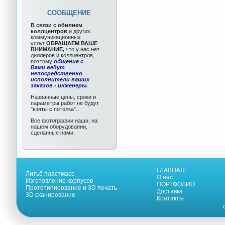
СООБЩЕНИЕ
В связи с обилием
коллцентров
и других
коммуникационных
услуг
ОБРАЩАЕМ ВАШЕ
ВНИМАНИЕ,
что у нас нет
диллеров и коллцентров,
поэтому
общение с
Вами ведут
непосредственно
исполнители ваших
заказов - инженеры.
Названные цены, сроки и
параметры работ не будут
"взяты с потолка".
Все фотографии наши, на
нашем оборудовании,
сделанные нами.
ГЛАВНАЯ
Литьё пластмасс
О нас
Изготовление корпусов
ПОРТФОЛИО
Прототипирование и 3D печать
Доставка
3D сканирование
Контакты