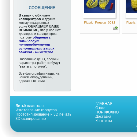
СООБЩЕНИЕ
В связи с обилием
коллцентров
и других
коммуникационных
Plastic_Prototip_0582
Plastic
услуг
ОБРАЩАЕМ ВАШЕ
ВНИМАНИЕ,
что у нас нет
диллеров и коллцентров,
поэтому
общение с
Вами ведут
непосредственно
исполнители ваших
заказов - инженеры.
Названные цены, сроки и
параметры работ не будут
"взяты с потолка".
Все фотографии наши, на
нашем оборудовании,
сделанные нами.
ГЛАВНАЯ
Литьё пластмасс
О нас
Изготовление корпусов
ПОРТФОЛИО
Прототипирование и 3D печать
Доставка
3D сканирование
Контакты