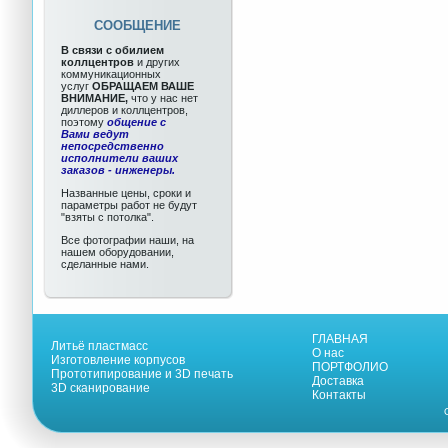
СООБЩЕНИЕ
В связи с обилием
коллцентров
и других
коммуникационных
услуг
ОБРАЩАЕМ ВАШЕ
ВНИМАНИЕ,
что у нас нет
диллеров и коллцентров,
поэтому
общение с
Вами ведут
непосредственно
исполнители ваших
заказов - инженеры.
Названные цены, сроки и
параметры работ не будут
"взяты с потолка".
Все фотографии наши, на
нашем оборудовании,
сделанные нами.
ГЛАВНАЯ
Литьё пластмасс
О нас
Изготовление корпусов
ПОРТФОЛИО
Прототипирование и 3D печать
Доставка
3D сканирование
Контакты