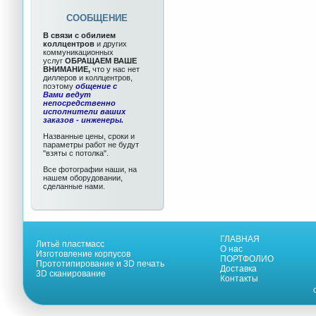
СООБЩЕНИЕ
В связи с обилием
коллцентров
и других
коммуникационных
услуг
ОБРАЩАЕМ ВАШЕ
ВНИМАНИЕ,
что у нас нет
диллеров и коллцентров,
поэтому
общение с
Вами ведут
непосредственно
исполнители ваших
заказов - инженеры.
Названные цены, сроки и
параметры работ не будут
"взяты с потолка".
Все фотографии наши, на
нашем оборудовании,
сделанные нами.
ГЛАВНАЯ
Литьё пластмасс
О нас
Изготовление корпусов
ПОРТФОЛИО
Прототипирование и 3D печать
Доставка
3D сканирование
Контакты