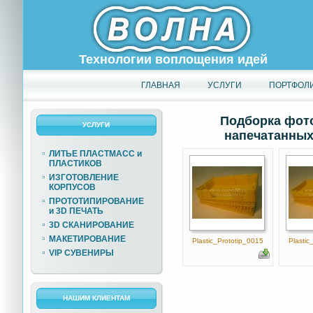
Технологии воплощения идей
ГЛАВНАЯ
УСЛУГИ
ПОРТФОЛ
Подборка фото
УСЛУГИ
напечатанных 
ЛИТЬЕ ПЛАСТМАСС и
ПЛАСТИКОВ
ИЗГОТОВЛЕНИЕ
КОРПУСОВ
ПРОТОТИПИРОВАНИЕ
и 3D ПЕЧАТЬ
3D СКАНИРОВАНИЕ
МАКЕТИРОВАНИЕ
Plastic_Prototip_0015
Plastic
VIP СУВЕНИРЫ
НАШИМ КЛИЕНТАМ