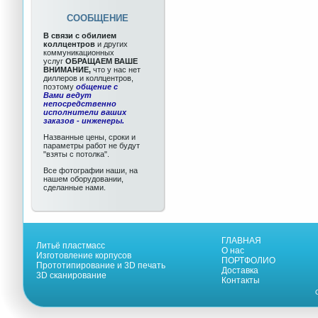
СООБЩЕНИЕ
В связи с обилием
коллцентров
и других
коммуникационных
услуг
ОБРАЩАЕМ ВАШЕ
ВНИМАНИЕ,
что у нас нет
диллеров и коллцентров,
поэтому
общение с
Вами ведут
непосредственно
исполнители ваших
заказов - инженеры.
Названные цены, сроки и
параметры работ не будут
"взяты с потолка".
Все фотографии наши, на
нашем оборудовании,
сделанные нами.
ГЛАВНАЯ
Литьё пластмасс
О нас
Изготовление корпусов
ПОРТФОЛИО
Прототипирование и 3D печать
Доставка
3D сканирование
Контакты